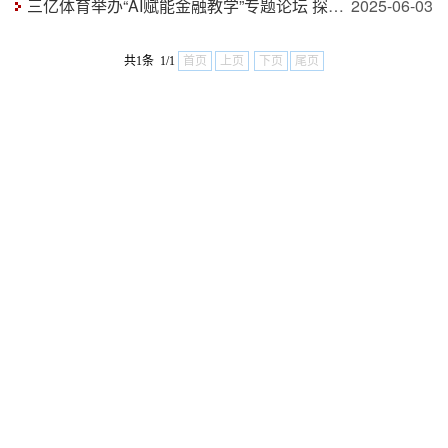
三亿体育举办“AI赋能金融教学”专题论坛 探索大模型与金融数据工具融合新范式
2025-06-03
共1条 1/1
首页
上页
下页
尾页