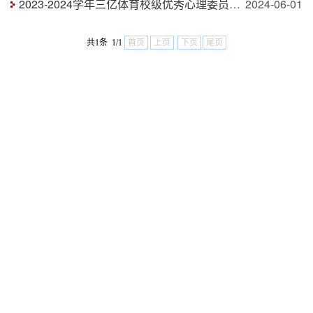
2023-2024学年三亿体育校级优秀心理委员名单
2024-06-01
共1条 1/1
首页
上页
下页
尾页